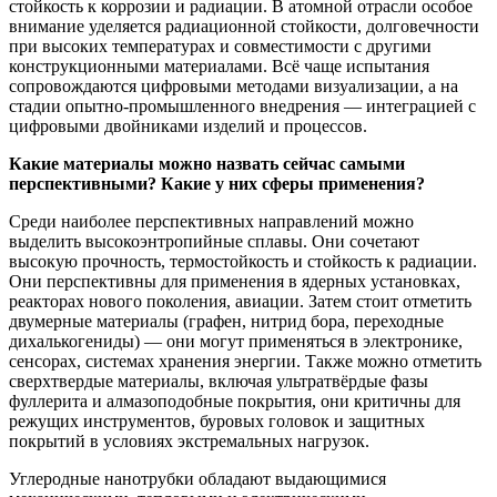
стойкость к коррозии и радиации. В атомной отрасли особое
внимание уделяется радиационной стойкости, долговечности
при высоких температурах и совместимости с другими
конструкционными материалами. Всё чаще испытания
сопровождаются цифровыми методами визуализации, а на
стадии опытно-промышленного внедрения — интеграцией с
цифровыми двойниками изделий и процессов.
Какие материалы можно назвать сейчас самыми
перспективными? Какие у них сферы применения?
Среди наиболее перспективных направлений можно
выделить высокоэнтропийные сплавы. Они сочетают
высокую прочность, термостойкость и стойкость к радиации.
Они перспективны для применения в ядерных установках,
реакторах нового поколения, авиации. Затем стоит отметить
двумерные материалы (графен, нитрид бора, переходные
дихалькогениды) — они могут применяться в электронике,
сенсорах, системах хранения энергии. Также можно отметить
сверхтвердые материалы, включая ультратвёрдые фазы
фуллерита и алмазоподобные покрытия, они критичны для
режущих инструментов, буровых головок и защитных
покрытий в условиях экстремальных нагрузок.
Углеродные нанотрубки обладают выдающимися