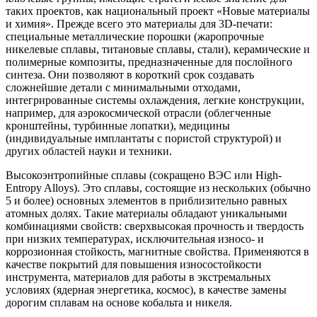
таких проектов, как национальный проект «Новые материалы
и химия». Прежде всего это материалы для 3D-печати:
специальные металлические порошки (жаропрочные
никелевые сплавы, титановые сплавы, стали), керамические и
полимерные композиты, предназначенные для послойного
синтеза. Они позволяют в короткий срок создавать
сложнейшие детали с минимальными отходами,
интегрированные системы охлаждения, легкие конструкции,
например, для аэрокосмической отрасли (облегченные
кронштейны, турбинные лопатки), медицины
(индивидуальные имплантаты с пористой структурой) и
других областей науки и техники.
Высокоэнтропийные сплавы (сокращено ВЭС или High-
Entropy Alloys). Это сплавы, состоящие из нескольких (обычно
5 и более) основных элементов в приблизительно равных
атомных долях. Такие материалы обладают уникальными
комбинациями свойств: сверхвысокая прочность и твердость
при низких температурах, исключительная износо- и
коррозионная стойкость, магнитные свойства. Применяются в
качестве покрытий для повышения износостойкости
инструмента, материалов для работы в экстремальных
условиях (ядерная энергетика, космос), в качестве замены
дорогим сплавам на основе кобальта и никеля.