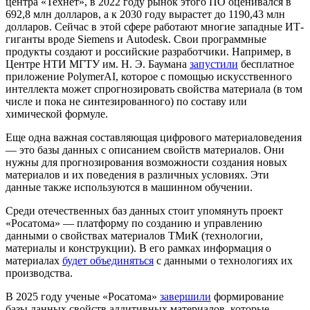
центра «Технет», в 2022 году рынок этого ПО оценивался в
692,8 млн долларов, а к 2030 году вырастет до 1190,43 млн
долларов. Сейчас в этой сфере работают многие западные ИТ-
гиганты вроде Siemens и Autodesk. Свои программные
продукты создают и российские разработчики. Например, в
Центре НТИ МГТУ им. Н. Э. Баумана
запустили
бесплатное
приложение PolymerAI, которое с помощью искусственного
интеллекта может спрогнозировать свойства материала (в том
числе и пока не синтезированного) по составу или
химической формуле.
Еще одна важная составляющая цифрового материаловедения
— это базы данных с описанием свойств материалов. Они
нужны для прогнозирования возможности создания новых
материалов и их поведения в различных условиях. Эти
данные также используются в машинном обучении.
Среди отечественных баз данных стоит упомянуть проект
«Росатома» — платформу по созданию и управлению
данными о свойствах материалов ТМиК (технологии,
материалы и конструкции). В его рамках информация о
материалах
будет объединяться
с данными о технологиях их
производства.
В 2025 году ученые «Росатома»
завершили
формирование
базы данных свойств аддитивных материалов, которые