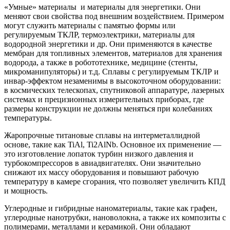
«Умные» материалы и материалы для энергетики. Они
меняют свои свойства под внешним воздействием. Примером
могут служить материалы с памятью формы или
регулируемым ТКЛР, термоэлектрики, материалы для
водородной энергетики и др. Они применяются в качестве
мембран для топливных элементов, материалов для хранения
водорода, а также в робототехнике, медицине (стенты,
микроманипуляторы) и т.д. Сплавы с регулируемым ТКЛР и
инвар-эффектом незаменимы в высокоточном оборудовании:
в космических телескопах, спутниковой аппаратуре, лазерных
системах и прецизионных измерительных приборах, где
размеры конструкции не должны меняться при колебаниях
температуры.
Жаропрочные титановые сплавы на интерметаллидной
основе, такие как TiAl, Ti2AlNb. Основное их применение —
это изготовление лопаток турбин низкого давления и
турбокомпрессоров в авиадвигателях. Они значительно
снижают их массу оборудования и повышают рабочую
температуру в камере сгорания, что позволяет увеличить КПД
и мощность.
Углеродные и гибридные наноматериалы, такие как графен,
углеродные нанотрубки, нановолокна, а также их композиты с
полимерами, металлами и керамикой. Они обладают