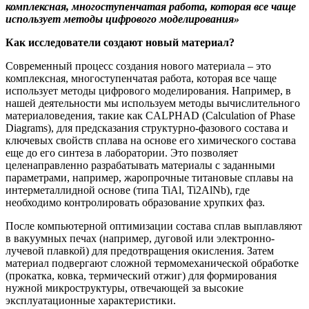
комплексная, многоступенчатая работа, которая все чаще
использует методы цифрового моделирования»
Как исследователи создают новый материал?
Современный процесс создания нового материала – это
комплексная, многоступенчатая работа, которая все чаще
использует методы цифрового моделирования. Например, в
нашей деятельности мы используем методы вычислительного
материаловедения, такие как CALPHAD (Calculation of Phase
Diagrams), для предсказания структурно-фазового состава и
ключевых свойств сплава на основе его химического состава
еще до его синтеза в лаборатории. Это позволяет
целенаправленно разрабатывать материалы с заданными
параметрами, например, жаропрочные титановые сплавы на
интерметаллидной основе (типа TiAl, Ti2AlNb), где
необходимо контролировать образование хрупких фаз.
После компьютерной оптимизации состава сплав выплавляют
в вакуумных печах (например, дуговой или электронно-
лучевой плавкой) для предотвращения окисления. Затем
материал подвергают сложной термомеханической обработке
(прокатка, ковка, термический отжиг) для формирования
нужной микроструктуры, отвечающей за высокие
эксплуатационные характеристики.