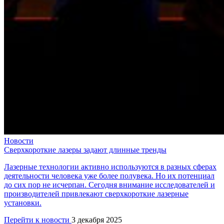
Новости
Сверхкороткие лазеры задают длинные тренды
Лазерные технологии активно используются в разных сферах
деятельности человека уже более полувека. Но их потенциал
до сих пор не исчерпан. Сегодня внимание исследователей и
производителей привлекают сверхкороткие лазерные
установки.
Перейти к новости
3 декабря 2025