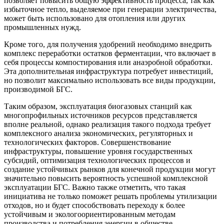
позволяет повысить общую эффективность процесса, так как
избыточное тепло, выделяемое при генерации электричества,
может быть использовано для отопления или других
промышленных нужд.
Кроме того, для получения удобрений необходимо внедрить
комплекс переработки остатков ферментации, что включает в
себя процессы компостирования или анаэробной обработки.
Эта дополнительная инфраструктура потребует инвестиций,
но позволит максимально использовать все виды продукции,
производимой БГС.
Таким образом, эксплуатация биогазовых станций как
многопрофильных источников ресурсов представляется
вполне реальной, однако реализация такого подхода требует
комплексного анализа экономических, регуляторных и
технологических факторов. Совершенствование
инфраструктуры, повышение уровня государственных
субсидий, оптимизация технологических процессов и
создание устойчивых рынков для конечной продукции могут
значительно повысить вероятность успешной комплексной
эксплуатации БГС. Важно также отметить, что такая
инициатива не только поможет решать проблемы утилизации
отходов, но и будет способствовать переходу к более
устойчивым и экологоориентированным методам
производства и потребления энергии в обществе.