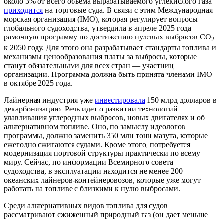
около 3% от всего объема вырабатываемого углекислого газа
приходится
на торговые суда. В связи с этим Международная
морская организация (IMO), которая регулирует вопросы
глобального судоходства, утвердила в апреле 2025 года
рамочную программу по достижению нулевых выбросов СО
2
к 2050 году. Для этого она разрабатывает стандарты топлива и
механизмы ценообразования платы за выбросы, которые
станут обязательными для всех стран — участниц
организации. Программа должна быть принята членами IMO
в октябре 2025 года.
Лайнерная индустрия уже
инвестировала
150 млрд долларов в
декарбонизацию. Речь идет о развитии технологий
улавливания углеродных выбросов, новых двигателях и об
альтернативном топливе. Оно, по замыслу идеологов
программы, должно заменить 350 млн тонн мазута, которые
ежегодно сжигаются судами. Кроме этого, потребуется
модернизация портовой структуры практически по всему
миру. Сейчас, по информации Всемирного совета
судоходства, в эксплуатации находится не менее 200
океанских лайнеров-контейнеровозов, которые уже могут
работать на топливе с близкими к нулю выбросами.
Среди альтернативных видов топлива для судов
рассматривают сжиженный природный газ (он дает меньше