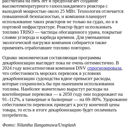
рассчитана на пять лет и предполагает создание
высокотемпературного газоохлаждаемого реактора с
выходной мощностью около 25 МВт. Технология отличается
повышенной безопасностью, и компания планирует
использование таких реакторов не только на судах, но и в
портовой инфраструктуре. Реактор будет использовать
топливо TRISO — частицы обогащенного урана, покрытые
слоями углерода и карбида кремния. Для уменьшения
экологической нагрузки компания собирается также
применять отработавшее топливо повторно.
Однако экономическая составляющая программы
декарбонизации выглядит пока не очень оптимистично. В
2024 году консалтинговая компания DNV
спрогнозировала
,
что себестоимость морских перевозок в условиях
декарбонизации судоходства вдвое превысит расходы,
которые сохранились бы при нынешнем использовании
топлива. Наиболее значительно вырастут расходы на
контейнерные перевозки — к 2050 году они подорожают на
91–112%, а танкерные и балкерные — на 69–80%. Удорожание
себестоимости перевозок приведет к росту конечной цены
товара, то есть в итоге декарбонизацию будет оплачивать
потребитель.
Фото: Nilantha Ilangamuwa/Unsplash