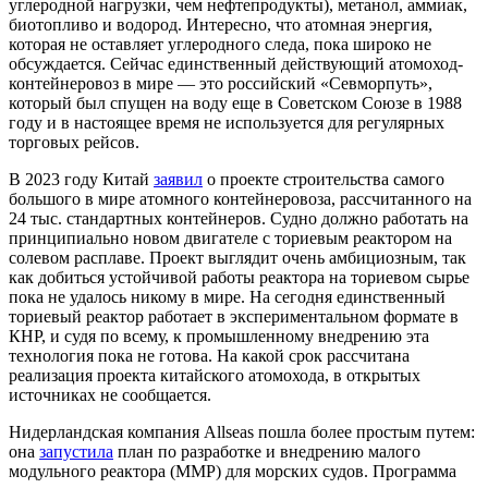
углеродной нагрузки, чем нефтепродукты), метанол, аммиак,
биотопливо и водород. Интересно, что атомная энергия,
которая не оставляет углеродного следа, пока широко не
обсуждается. Сейчас единственный действующий атомоход-
контейнеровоз в мире — это российский «Севморпуть»,
который был спущен на воду еще в Советском Союзе в 1988
году и в настоящее время не используется для регулярных
торговых рейсов.
В 2023 году Китай
заявил
о проекте строительства самого
большого в мире атомного контейнеровоза, рассчитанного на
24 тыс. стандартных контейнеров. Судно должно работать на
принципиально новом двигателе с ториевым реактором на
солевом расплаве. Проект выглядит очень амбициозным, так
как добиться устойчивой работы реактора на ториевом сырье
пока не удалось никому в мире. На сегодня единственный
ториевый реактор работает в экспериментальном формате в
КНР, и судя по всему, к промышленному внедрению эта
технология пока не готова. На какой срок рассчитана
реализация проекта китайского атомохода, в открытых
источниках не сообщается.
Нидерландская компания Allseas пошла более простым путем:
она
запустила
план по разработке и внедрению малого
модульного реактора (ММР) для морских судов. Программа