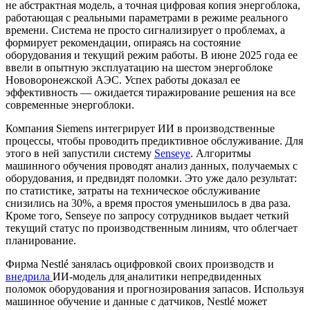
не абстрактная модель, а точная цифровая копия энергоблока,
работающая с реальными параметрами в режиме реального
времени. Система не просто сигнализирует о проблемах, а
формирует рекомендации, опираясь на состояние
оборудования и текущий режим работы. В июне 2025 года ее
ввели в опытную эксплуатацию на шестом энергоблоке
Нововоронежской АЭС. Успех работы доказал ее
эффективность — ожидается тиражирование решения на все
современные энергоблоки.
Компания Siemens интегрирует ИИ в производственные
процессы, чтобы проводить предиктивное обслуживание. Для
этого в ней запустили систему
Senseye
. Алгоритмы
машинного обучения проводят анализ данных, получаемых с
оборудования, и предвидят поломки. Это уже дало результат:
по статистике, затраты на техническое обслуживание
снизились на 30%, а время простоя уменьшилось в два раза.
Кроме того, Senseye по запросу сотрудников выдает четкий
текущий статус по производственным линиям, что облегчает
планирование.
Фирма Nestlé занялась оцифровкой своих производств и
внедрила
ИИ-модель для
аналитики непредвиденных
поломок оборудования и прогнозирования запасов. Используя
машинное обучение и данные с датчиков, Nestlé может